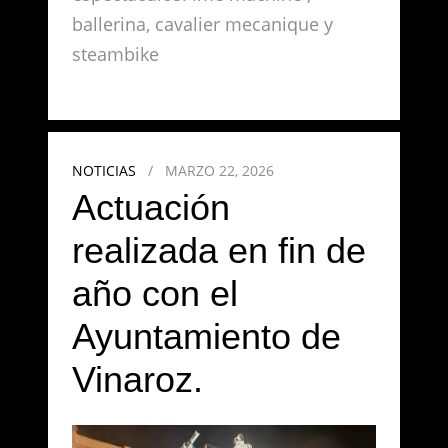
ballerina, cavalier mecanique y
steambike
NOTICIAS
/
MARZO 22, 2026
Actuación
realizada en fin de
año con el
Ayuntamiento de
Vinaroz.