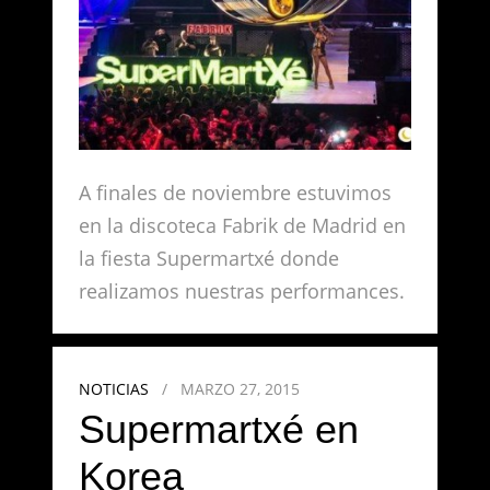
A finales de noviembre estuvimos
en la discoteca Fabrik de Madrid en
la fiesta Supermartxé donde
realizamos nuestras performances.
NOTICIAS
/
MARZO 27, 2015
Supermartxé en
Korea