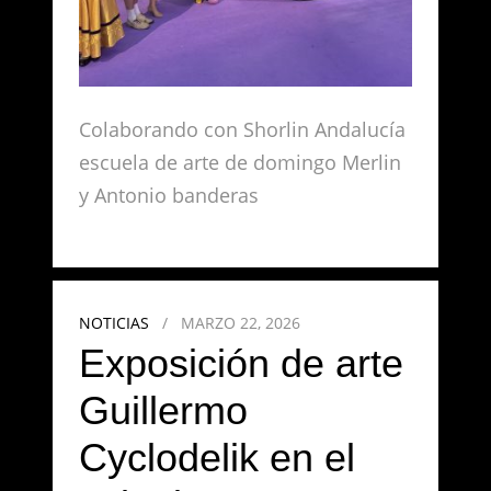
Colaborando con Shorlin Andalucía
escuela de arte de domingo Merlin
y Antonio banderas
NOTICIAS
/
MARZO 22, 2026
Exposición de arte
Guillermo
Cyclodelik en el