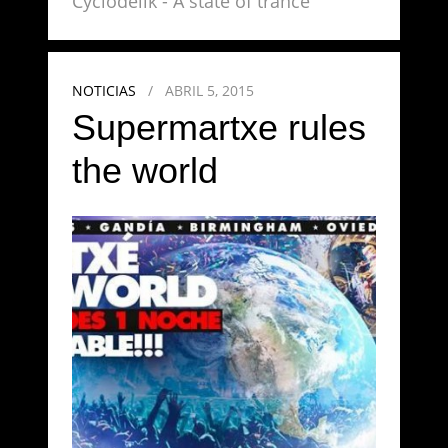
Cyclodelik - A state of trance
NOTICIAS
/
ABRIL 5, 2015
Supermartxe rules
the world