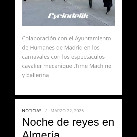
Colaboración con el Ayuntamiento
de Humanes de Madrid en los
carnavales con los espectáculos
cavalier mecanique ,Time Machine
y ballerina
NOTICIAS
/
MARZO 22, 2026
Noche de reyes en
Almería