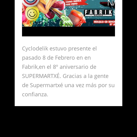
Cyclodelik estuvo presente el
pasado 8 de Febrero en en
Fabrik,en el 8º aniversario de
SUPERMARTXÉ. Gracias a la gente
de Supermartxé una vez más por su
confianza.