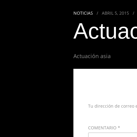
NOTICIAS
/
ABRIL 5, 2015
/
Actuac
Actuación asia
Deja un
Tu dirección de correo 
COMENTARIO
*